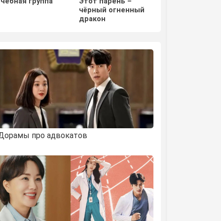
Учебная группа
Этот парень –
Отважная Ши М
чёрный огненный
дракон
Дорамы про адвокатов