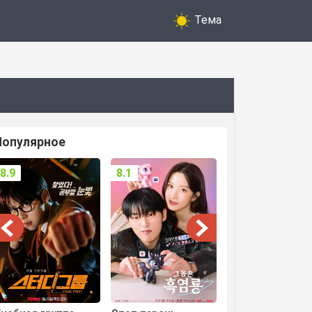
Тема
Популярное
8.9
8.1
8.3