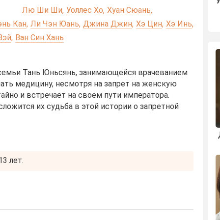
:
Лю Ши Ши
Уоллес Хо
Хуан Сюань
энь Кан
Ли Чэн Юань
Джина Джин
Хэ Цин
Хэ Инь
Вэй
Ван Син Хань
 семьи Тань Юньсянь, занимающейся врачеванием
ать медицину, несмотря на запрет на женскую
айно и встречает на своем пути императора.
ложится их судьба в этой истории о запретной
3 лет.