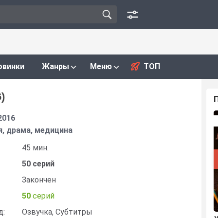
овинки
Жанры
Меню
ТОП
)
2016
я, драма, медицина
45 мин.
50 серий
Закончен
50
серий
д:
Озвучка, Субтитры