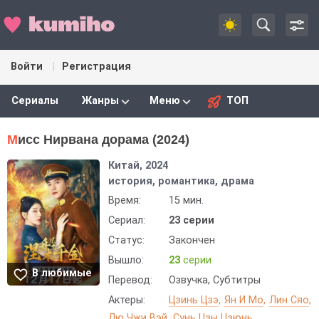
Войти
Регистрация
Сериалы
Жанры
Меню
ТОП
Мисс Нирвана дорама (2024)
Китай, 2024
история, романтика, драма
Время:
15 мин.
Сериал:
23 серии
Статус:
Закончен
Вышло:
23
серии
В любимые
Перевод:
Озвучка, Субтитры
Актеры:
Цзинь Цзэ
Ян И Мо
Лин Сяо
Лю Чжи Вэй
Сунь Цзы Цзюнь