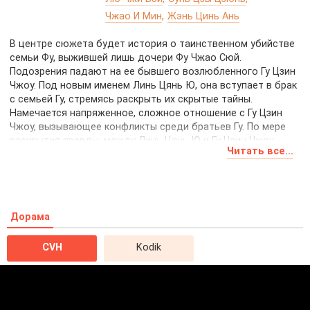
Чжао И Мин
Жэнь Цинь Ань
В центре сюжета будет история о таинственном убийстве
семьи Фу, выжившей лишь дочери Фу Чжао Сюй.
Подозрения падают на ее бывшего возлюбленного Гу Цзин
Чжоу. Под новым именем Линь Цянь Ю, она вступает в брак
с семьей Гу, стремясь раскрыть их скрытые тайны.
Намечается напряженное, сложное отношение с Гу Цзин
Чжоу, вызывающее конфликты среди братьев Гу. По мере
раскрытия правды, между Линь Цянь Ю и Гу Цзин Чжоу
Читать все...
вспыхивают давно забытые чувства, что приводит к
интенсивному столкновению мести и запретной любви.
Какие тайны скрывает семья Гу, и какие последствия ждут
Линь Цянь Ю и Гу Цзин Чжоу в этой истории запретной
Дорама
любви и мести?
CVH
Kodik