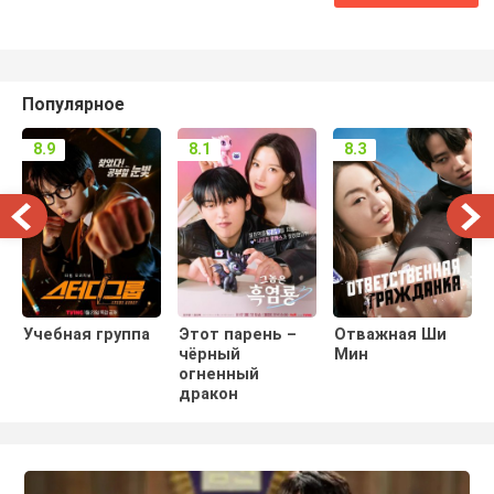
Популярное
8.9
8.1
8.3
Учебная группа
Этот парень –
Отважная Ши
чёрный
Мин
огненный
дракон