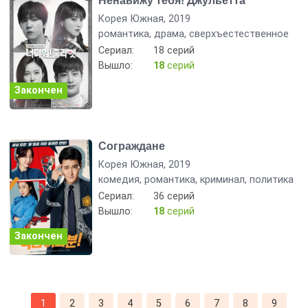
Ненавижу тебя! Джульетта
Корея Южная, 2019
романтика, драма, сверхъестественное
Сериал:
18 серий
Вышло:
18
серий
Закончен
Сограждане
Корея Южная, 2019
комедия, романтика, криминал, политика
Сериал:
36 серий
Вышло:
18
серий
Закончен
1
2
3
4
5
6
7
8
9