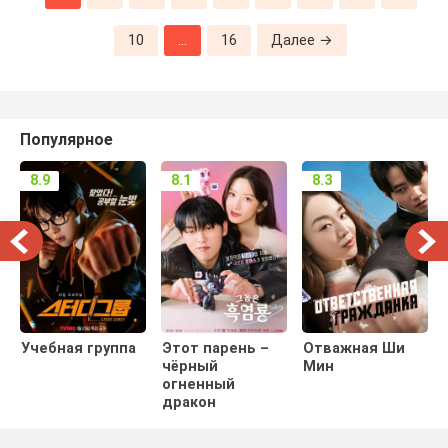
10
...
16
Далее →
Популярное
8.9
8.1
8.3
Учебная группа
Этот парень –
Отважная Ши
чёрный
Мин
огненный
дракон