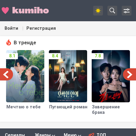
Войти
Регистрация
В тренде
8.1
8.4
7.8
Мечтаю о тебе
Пугающий роман
Завершение
брака
Сериалы
Жанры
Меню
ТОП