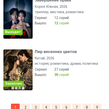
Завершение брака
Корея Южная, 2026
триллер, мистика, романтика
Сериал:
12 серий
Вышло:
12
серий
Выходит
Пир весенних цветов
Китай, 2026
история, романтика, драма, политика
Сериал:
27 серий
Вышло:
30
серий
Закончен
1
2
3
4
5
6
7
8
9