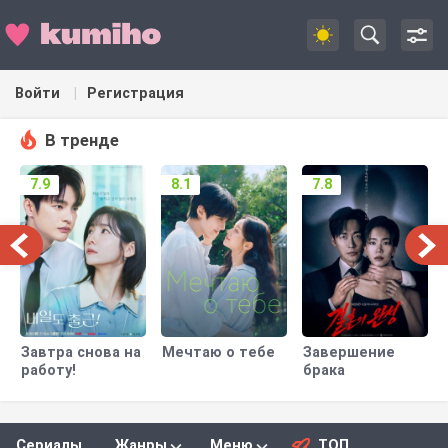
Войти
Регистрация
В тренде
7.9
8.1
7.8
Завтра снова на
Мечтаю о тебе
Завершение
работу!
брака
Сериалы
Жанры
Меню
ТОП