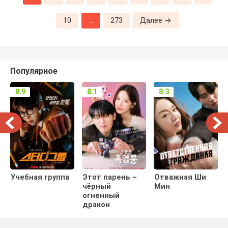
10
...
273
Далее →
Популярное
8.9
8.1
8.3
Учебная группа
Этот парень –
Отважная Ши
чёрный
Мин
огненный
дракон