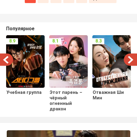
Популярное
8.9
8.1
8.3
Учебная группа
Этот парень –
Отважная Ши
чёрный
Мин
огненный
дракон