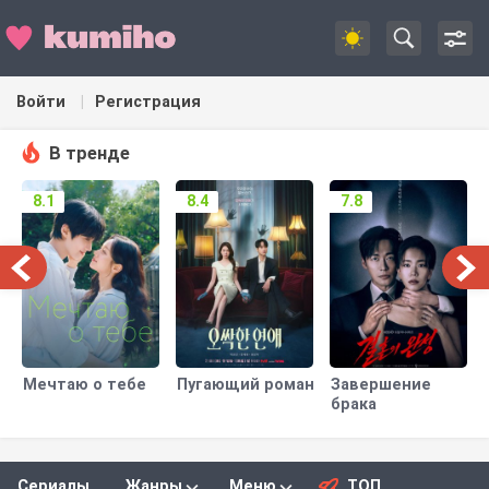
Войти
Регистрация
В тренде
8.1
8.4
7.8
Мечтаю о тебе
Пугающий роман
Завершение
брака
Сериалы
Жанры
Меню
ТОП