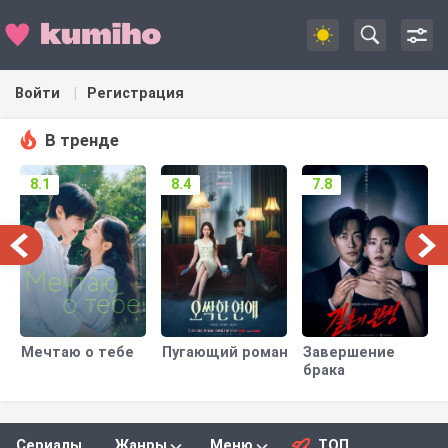
Войти
Регистрация
В тренде
8.1
8.4
7.8
Мечтаю о тебе
Пугающий роман
Завершение
брака
Сериалы
Жанры
Меню
ТОП