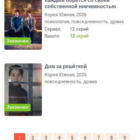
Каждый борется со своей
собственной никчемностью
Корея Южная, 2026
психология, повседневность, драма
Сериал:
12 серий
Вышло:
12
серий
Закончен
Дом за решёткой
Корея Южная, 2025
повседневность, драма
Закончен
1
2
3
4
5
6
7
8
9