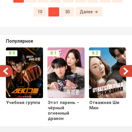
10
...
30
Далее →
Популярное
8.9
8.1
8.3
Учебная группа
Этот парень –
Отважная Ши
чёрный
Мин
огненный
дракон