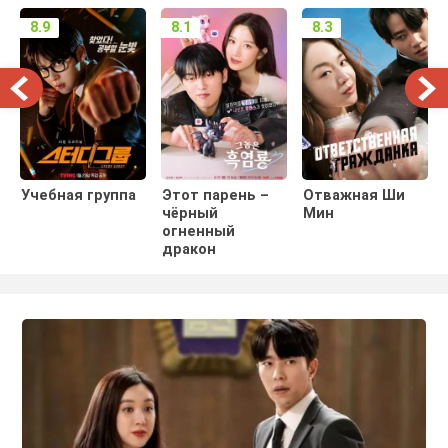
8.9
8.1
8.3
Учебная группа
Этот парень –
Отважная Ши
чёрный
Мин
огненный
дракон