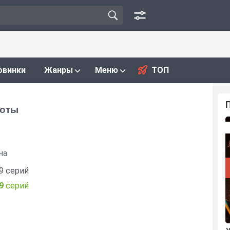
овинки
Жанры
Меню
ТОП
соты
на
9 серий
9
серий