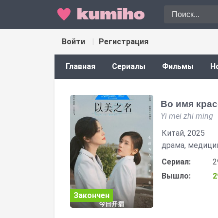
Войти
Регистрация
Главная
Сериалы
Фильмы
Н
Во имя кра
Yi mei zhi ming
Китай, 2025
драма, медици
Сериал:
2
Вышло:
2
Закончен