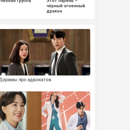
Учебная группа
Этот парень –
Отважная Ши М
чёрный огненный
дракон
Дорамы про адвокатов