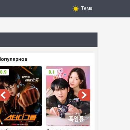
Тема
Популярное
8.9
8.1
8.3