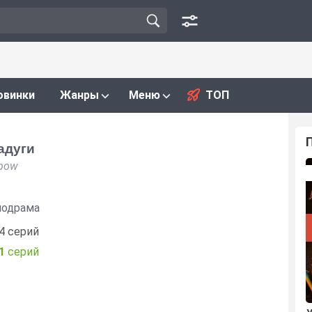
овинки
Жанры
Меню
ТОП
адуги
nbow
лодрама
4 серий
1
серий