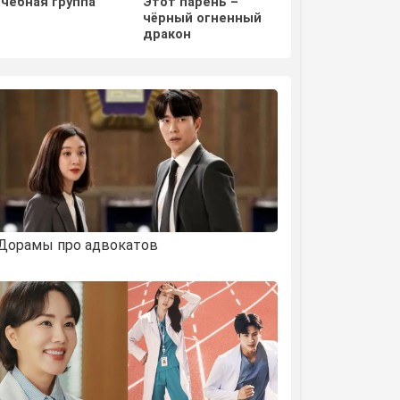
Учебная группа
Этот парень –
Отважная Ши М
чёрный огненный
дракон
Дорамы про адвокатов