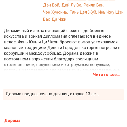
Дэн Вэй
Дай Лу Ва
Райли Ван
Чэн Хунсинь
Тянь Цзя Жуй
Инь Чжу Шэн
Бао Да Чжи
Динамичный и захватывающий сюжет, где боевые
искусства и тонкая дипломатия сплетаются в единое
целое. Фань Юнь и Ци Чжэн бросают вызов устоявшимся
клановым традициям Девяти Городов, которые погрязли в
коррупции и междоусобицах. Дорама держит в
постоянном напряжении благодаря зрелищным
столкновениям, покушениям и хитроумным ловушкам,
которые расставляют для героев их высокопоставленные
Читать все...
враги. Блестящий тактический гений Фань Юнь идеально
дополняет непоколебимую волю и лидерские качества Ци
Чжэна. Это воодушевляющее повествование о тех, кто
осмелился диктовать свои правила жестокому миру и
Дорама предназначена для лиц старше 13 лет.
сумел сохранить человечность на пути к вершине власти.
Дорама