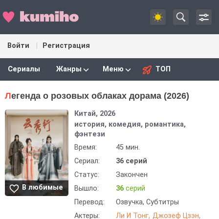
Войти
Регистрация
Сериалы
Жанры
Меню
ТОП
Легенда о розовых облаках дорама (2026)
Китай, 2026
история, комедия, романтика,
фэнтези
Время:
45 мин.
Сериал:
36 серий
Статус:
Закончен
В любимые
Вышло:
36
серий
Перевод:
Озвучка, Субтитры
Актеры:
Ли И Тонг
Джозеф Цзэн