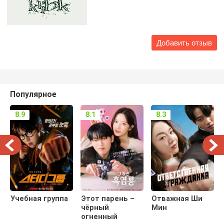
Популярное
8.9
8.1
8.3
Учебная группа
Этот парень –
Отважная Ши
чёрный
Мин
огненный