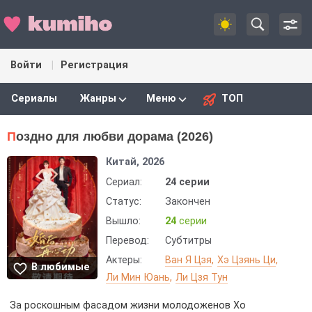
Войти
Регистрация
Сериалы
Жанры
Меню
ТОП
Поздно для любви дорама (2026)
Китай, 2026
Сериал:
24 серии
Статус:
Закончен
Вышло:
24
серии
Перевод:
Субтитры
Актеры:
Ван Я Цзя
Хэ Цзянь Ци
В любимые
Ли Мин Юань
Ли Цзя Тун
За роскошным фасадом жизни молодоженов Хо