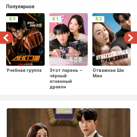
Популярное
8.9
8.1
8.3
Учебная группа
Этот парень –
Отважная Ши
чёрный
Мин
огненный
дракон