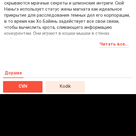
скрываются мрачные секреты и шпионские интриги. Сюй
Наньгэ использует статус жены магната как идеальное
прикрытие для расследования темных дел его корпорации,
в то время как Хо Бэйянь задействует все свои связи,
чтобы вычислить крота, сливающего информацию
конкурентам. Они играют в кошки-мышки в стенах
собственного дома, проверяя друг друга на прочность
Читать все...
каждым словом и жестом. Но чем ближе они подходят к
разгадке тайн друг друга, тем сильнее становится
пугающее притяжение, способное разрушить все их
тщательно выстроенные планы мести и наживы.
Дорама
CVH
Kodik