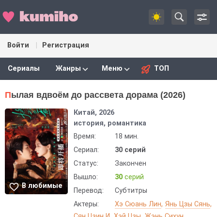
Войти
Регистрация
Сериалы
Жанры
Меню
ТОП
Пылая вдвоём до рассвета дорама (2026)
Китай, 2026
история, романтика
Время:
18 мин.
Сериал:
30 серий
Статус:
Закончен
Вышло:
30
серий
В любимые
Перевод:
Субтитры
Актеры:
Хэ Сюань Лин
Янь Цзы Сянь
Сян Цзин И
Хэй Цзы
Жэнь Сихун