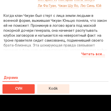
Ли Фа Гуан
Чжан Шу Яо
Лю Синь Юй
Когда клан Чжуан был стерт с лица земли людьми в
военной форме, выжившая Чжуан Юньцю поняла, что закон
ей не поможет. Проникнув в логово врага под маской
покорной дочери генерала, она начинает распутывать
клубок заговоров и натыкается на невероятный факт: на
троне правителя сидит самозванец, подменивший своего
брата-близнеца. Эта шокирующая правда связывает
героиню с фальшивым милитаристом, который ведет войну
Читать все...
на два фронта. Пытаясь вывести друг друга на чистую
воду, они незаметно влюбляются, трансформируя
взаимную паранойю в сокрушительный альянс, способный
сокрушить преступную клику и защитить мирных жителей
от надвигающейся катастрофы.
Дорама
CVH
Kodik