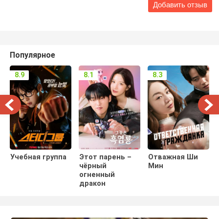
Популярное
8.9
8.1
8.3
Учебная группа
Этот парень –
Отважная Ши
чёрный
Мин
огненный
дракон