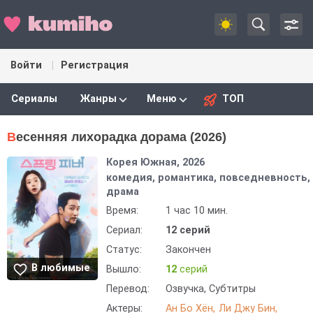
Войти
Регистрация
Сериалы
Жанры
Меню
ТОП
Весенняя лихорадка дорама (2026)
Корея Южная, 2026
комедия, романтика, повседневность,
драма
Время:
1 час 10 мин.
Сериал:
12 серий
Статус:
Закончен
В любимые
Вышло:
12
серий
Перевод:
Озвучка, Субтитры
Актеры:
Ан Бо Хён
Ли Джу Бин