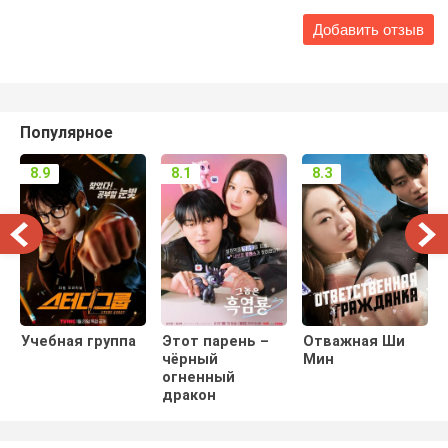
Популярное
8.9
8.1
8.3
Учебная группа
Этот парень –
Отважная Ши
чёрный
Мин
огненный
дракон