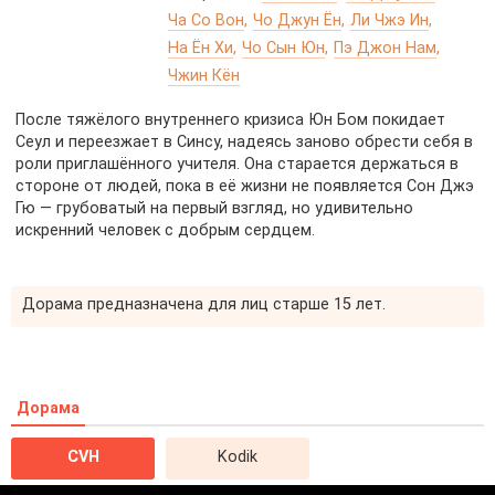
Ча Со Вон
Чо Джун Ён
Ли Чжэ Ин
На Ён Хи
Чо Сын Юн
Пэ Джон Нам
Чжин Кён
После тяжёлого внутреннего кризиса Юн Бом покидает
Сеул и переезжает в Синсу, надеясь заново обрести себя в
роли приглашённого учителя. Она старается держаться в
стороне от людей, пока в её жизни не появляется Сон Джэ
Гю — грубоватый на первый взгляд, но удивительно
искренний человек с добрым сердцем.
Дорама предназначена для лиц старше 15 лет.
Дорама
CVH
Kodik