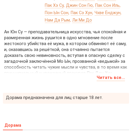
Пак Хэ Су
Джин Сон Гю
Пак Сон Иль
Пон Ын Сон
Пак Сэ Хун
Чхве Ёнджун
Нам Да Рым
Ли Ми До
Ан Юн Су — преподавательница искусства, чья спокойная и
размеренная жизнь рушится в одно мгновение после
жестокого убийства её мужа, в котором обвиняют её саму,
и, оказавшись за решёткой, она отчаянно пытается
доказать свою невиновность, вступая в опасную сделку с
загадочной заключённой Мо Ын, прозванной «ведьмой» за
способность читать чужие мысли и чувства, в то время как
принципиальный и уважаемый прокурор Пэк Дон Хун
Читать все...
начинает распутывать их тайны, рискуя собственными
убеждениями и репутацией, а упорный адвокат Чан Чон Гу,
бывший боксёр с железным характером, шаг за шагом
приближается к истине, чтобы спасти Ан Юн Су и раскрыть
Дорама предназначена для лиц старше 18 лет.
скрытую за преступлением правду.
Дорама