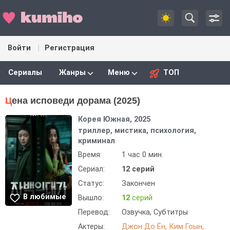
Войти
Регистрация
Сериалы
Жанры
Меню
ТОП
Цена исповеди дорама (2025)
Корея Южная, 2025
триллер, мистика, психология,
криминал
Время:
1 час 0 мин.
Сериал:
12 серий
Статус:
Закончен
В любимые
Вышло:
12
серий
Перевод:
Озвучка, Субтитры
Актеры:
Джон До Ён
Ким Гоын