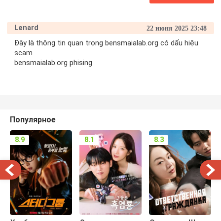
Lenard
22 июня 2025 23:48
Đây là thông tin quan trọng bensmaialab.org có dấu hiệu
scam
bensmaialab.org phising
Популярное
8.9
8.1
8.3