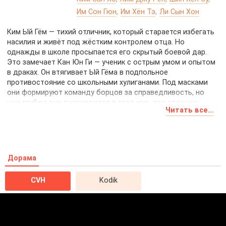
Им Сон Гюн
Им Хён Тэ
Ли Сын Хон
Ким Ый Гём — тихий отличник, который старается избегать
насилия и живёт под жёстким контролем отца. Но
однажды в школе просыпается его скрытый боевой дар.
Это замечает Кан Юн Ги — ученик с острым умом и опытом
в драках. Он втягивает Ый Гёма в подпольное
противостояние со школьными хулиганами. Под масками
они формируют команду борцов за справедливость, но
чем глубже они погружаются в этот мир, тем сложнее
Читать все...
становится различать, где добро, а где зло.
Дорама
CVH
Kodik