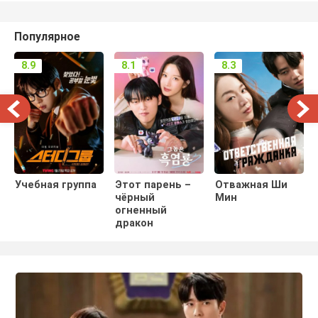
Популярное
8.9
8.1
8.3
Учебная группа
Этот парень –
Отважная Ши
чёрный
Мин
огненный
дракон