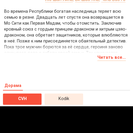
Во времена Республики богатая наследница теряет всю
семью в резне. Двадцать лет спустя она возвращается в
Мо Сити как Первая Мадам, чтобы отомстить. Заключив
кровный союз с гордым принцем-драконом и хитрым цзяо-
драконом, она обретает защитников, которые влюбляются
в неё. Позже к ним присоединяется обаятельный детектив.
Пока трое мужчин борются за её сердце, героиня заново
открывает дело о гибели своей семьи. Так начинается
Читать все...
легендарная история любви и мести.
Дорама
CVH
Kodik