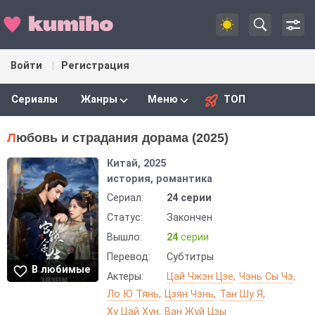
Войти
Регистрация
Сериалы
Жанры
Меню
ТОП
Любовь и страдания дорама (2025)
Китай, 2025
история, романтика
Сериал:
24 серии
Статус:
Закончен
Вышло:
24
серии
Перевод:
Субтитры
В любимые
Актеры:
Цай Чжэн Цзе
Чэнь Сы Чэ
Ло Ю Тянь
Цзян Чэнь
Тан Шу Я
Ху Цай Хун
Ван Жуй Цзы