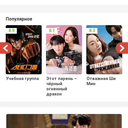
Популярное
8.9
8.1
8.3
Учебная группа
Этот парень –
Отважная Ши
чёрный
Мин
огненный
дракон