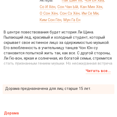
Актеры:
Пак Шин Хе
Чон Ён Хва
Со И Хён
Сон Чан Ый
Кан Мин Хёк
О Сон Хён
Сон Сэ Хён
Им Се Ми
Ким Сон Гён
Мун Га Ён
В центре повествования будет история Ли Щина.
Пылающий лед, красивый и холодный студент, который
скрывает свое истинное лицо за одержимостью музыкой.
Его влюбленность в учительницу танцев Чон Юн-су
становится попыткой жить так, как все. С другой стороны,
Ли Гю-вон, яркая и солнечная, из богатой семьи, стремится
стать признанным гением музыки. Но неожиданная встреча
с Ли Щином на концерте меняет её жизнь. Какие тайны
Читать все...
скрывает Ли Щин и какая роль ему предназначена в жизни
Ли Гю-вон?
Дорама предназначена для лиц старше 15 лет.
Дорама