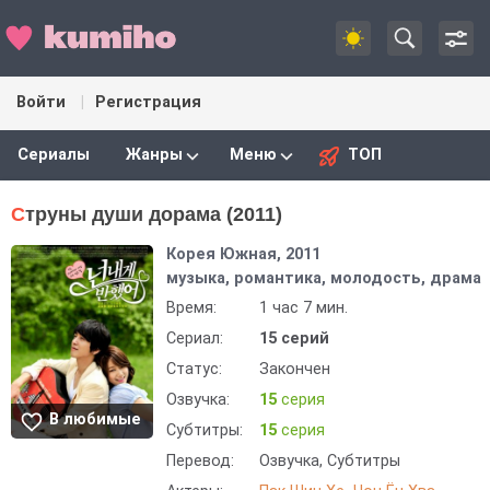
Войти
Регистрация
Сериалы
Жанры
Меню
ТОП
Струны души дорама (2011)
Корея Южная, 2011
музыка, романтика, молодость, драма
Время:
1 час 7 мин.
Сериал:
15 серий
Статус:
Закончен
Озвучка:
15
серия
В любимые
Субтитры:
15
серия
Перевод:
Озвучка, Субтитры