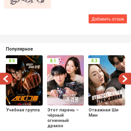
Популярное
8.9
8.1
8.3
Учебная группа
Этот парень –
Отважная Ши
чёрный
Мин
огненный
дракон