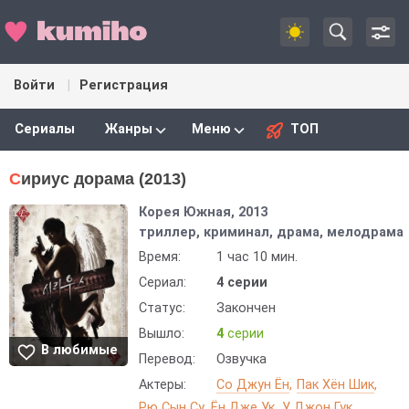
Войти
Регистрация
Сериалы
Жанры
Меню
ТОП
Сириус дорама (2013)
Корея Южная, 2013
триллер, криминал, драма, мелодрама
Время:
1 час 10 мин.
Сериал:
4 серии
Статус:
Закончен
Вышло:
4
серии
В любимые
Перевод:
Озвучка
Актеры:
Со Джун Ён
Пак Хён Шик
Рю Сын Су
Ён Дже Ук
У Джон Гук