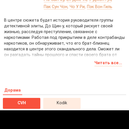
Пак Сун Чон
Чо У Ри
Пэк Вон Гиль
В центре сюжета будет история руководителя группы
детективной элиты, До Щин-у, который рискует своей
жизнью, расследуя преступление, связанное с
наркотиками. Работая под прикрытием в деле контрабанды
наркотиков, он обнаруживает, что его брат-близнец
находится в центре этого скандального дела. Сможет ли
он разгадать тайны прошлого и спасти своего брата от
опасности?
Читать все...
Дорама
CVH
Kodik