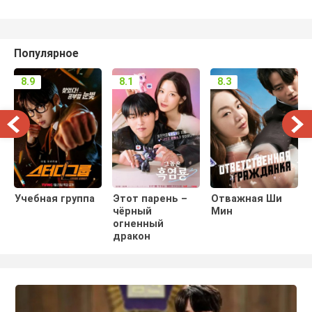
Популярное
8.9
8.1
8.3
Учебная группа
Этот парень –
Отважная Ши
чёрный
Мин
огненный
дракон