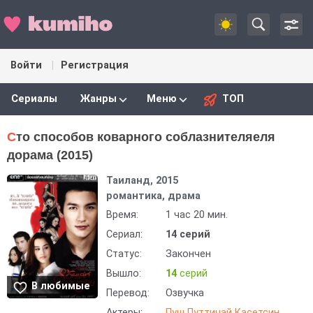
Войти
Регистрация
Сериалы
Жанры
Меню
ТОП
Сто способов коварного соблазнителяеля
дорама (2015)
Таиланд, 2015
романтика, драма
Время:
1 час 20 мин.
Сериал:
14 серий
Статус:
Закончен
Вышло:
14
серий
В любимые
Перевод:
Озвучка
Актеры:
Пуш Путтичай Касетсин