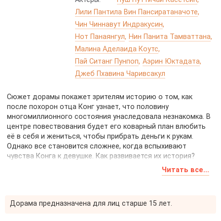
Лили Пантила Вин Пансиратаначоте
Чин Чиннавут Индракусин
Нот Панаянгул
Нин Панита Тамваттана
Малина Аделаида Коутс
Пай Ситанг Пунпоп
Аэрин Юктадата
Джеб Пхавина Чаривсакул
Сюжет дорамы покажет зрителям историю о том, как
после похорон отца Конг узнает, что половину
многомиллионного состояния унаследовала незнакомка. В
центре повествования будет его коварный план влюбить
её в себя и жениться, чтобы прибрать деньги к рукам.
Однако все становится сложнее, когда вспыхивают
чувства Конга к девушке. Как развивается их история?
Читать все...
Как вы думаете, сможет ли Конг выполнить свой коварный
план или его чувства станут преградой на пути к
богатству?
Дорама предназначена для лиц старше 15 лет.