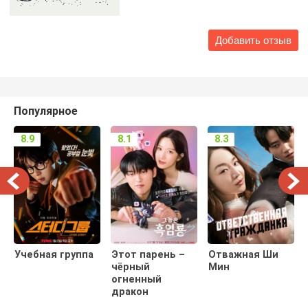
Популярное
8.9
8.1
8.3
Учебная группа
Этот парень –
Отважная Ши
чёрный
Мин
огненный
дракон