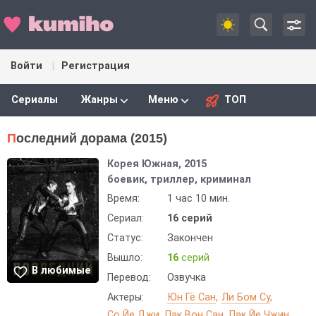
Войти
Регистрация
Сериалы
Жанры
Меню
ТОП
Последний дорама (2015)
Корея Южная, 2015
боевик, триллер, криминал
Время:
1 час 10 мин.
Сериал:
16 серий
Статус:
Закончен
Вышло:
16
серий
В любимые
Перевод:
Озвучка
Актеры:
Юн Гё Сан
Ли Бом Су
Со Йе Джи
Пак Вон Сан
Пак Йе Чжин