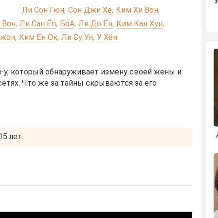
:
Ли Сон Гюн
Сон Джи Хё
Ким Хи Вон
 Вон
Ли Сан Ёп
БоА
Ли До Ён
Ким Кан Хун
Джон
Ким Ён Ок
Ли Су Ун
У Хён
н-у, который обнаруживает измену своей жены и
етях. Что же за тайны скрываются за его
5 лет.