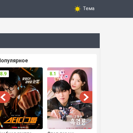
Тема
Популярное
8.9
8.1
8.3