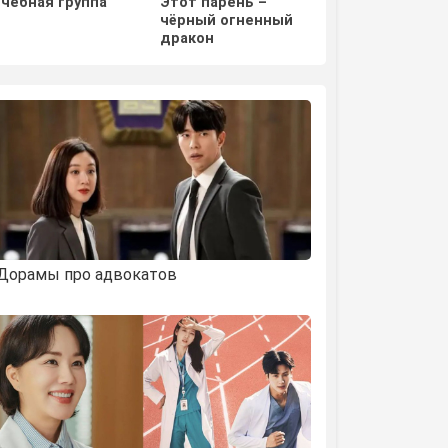
Учебная группа
Этот парень –
Отважная Ши М
чёрный огненный
дракон
Дорамы про адвокатов