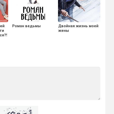
оей
Роман ведьмы
Двойная жизнь моей
Убей
ти
жены
меня
ся?!