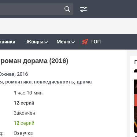
овинки
Жанры
Меню
ТОП
 роман дорама (2016)
Южная, 2016
я, романтика, повседневность, драма
1 час 10 мин.
12 серий
Закончен
12
серий
д:
Озвучка