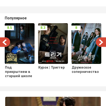
Популярное
8.5
8.3
8
Под
Курок | Триггер
Дружеское
прикрытием в
соперничество
старшей школе