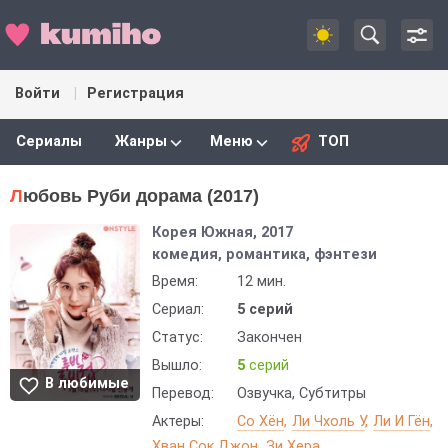
Войти
Регистрация
Сериалы
Жанры
Меню
ТОП
Любовь Руби дорама (2017)
Корея Южная, 2017
комедия, романтика, фэнтези
Время:
12 мин.
Сериал:
5 серий
Статус:
Закончен
Вышло:
5
серий
В любимые
Перевод:
Озвучка, Субтитры
Актеры:
Со Хён
Ли Чхоль У
Ли И Гён
Хван Сок Джон
Зи Хера