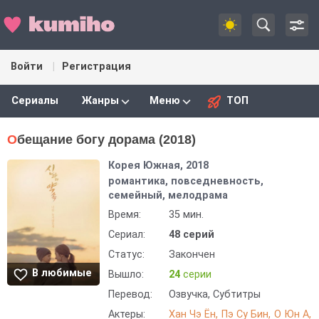
Войти
Регистрация
Сериалы
Жанры
Меню
ТОП
Обещание богу дорама (2018)
Корея Южная, 2018
романтика, повседневность,
семейный, мелодрама
Время:
35 мин.
Сериал:
48 серий
Статус:
Закончен
В любимые
Вышло:
24
серии
Перевод:
Озвучка, Субтитры
Актеры:
Хан Чэ Ён
Пэ Су Бин
О Юн А