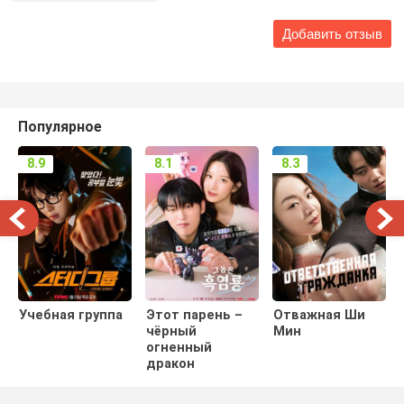
Популярное
8.9
8.1
8.3
Учебная группа
Этот парень –
Отважная Ши
чёрный
Мин
огненный
дракон