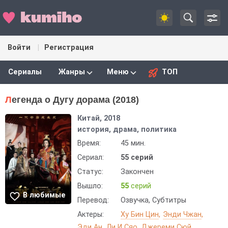
Войти
Регистрация
Сериалы
Жанры
Меню
ТОП
Легенда о Дугу дорама (2018)
Китай, 2018
история, драма, политика
Время:
45 мин.
Сериал:
55 серий
Статус:
Закончен
Вышло:
55
серий
В любимые
Перевод:
Озвучка, Субтитры
Актеры:
Ху Бин Цин
Энди Чжан
Эди Ан
Ли И Сяо
Джереми Сюй