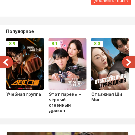
Популярное
8.9
8.1
8.3
Учебная группа
Этот парень –
Отважная Ши
чёрный
Мин
огненный
дракон