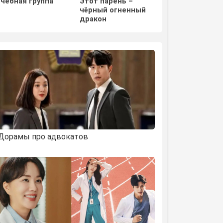
Учебная группа
Этот парень –
Отважная Ши М
чёрный огненный
дракон
Дорамы про адвокатов