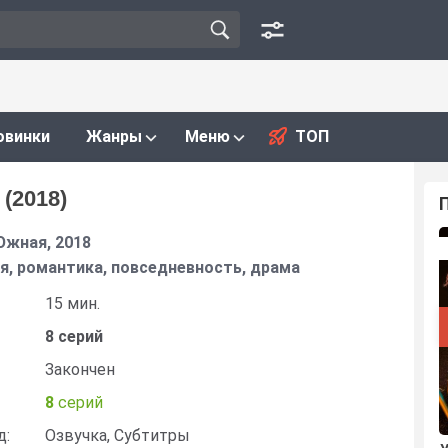
овинки
Жанры
Меню
ТОП
(2018)
Южная, 2018
я, романтика, повседневность, драма
15 мин.
8 серий
Закончен
8
серий
д:
Озвучка, Субтитры