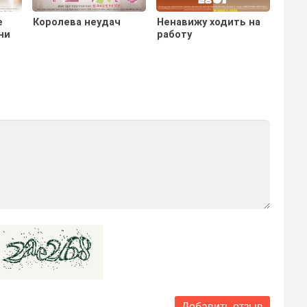
е
Королева неудач
Ненавижу ходить на
Крас
ни
работу