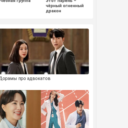
Учебная группа
Этот парень –
Отважная Ши М
чёрный огненный
дракон
Дорамы про адвокатов