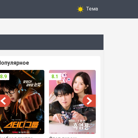
Тема
Популярное
8.9
8.1
8.3