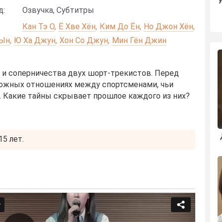
д:
Озвучка, Субтитры
:
Кан Тэ О
Ё Хве Хён
Ким До Ён
Но Джон Хён
 Ын
Ю Ха Джун
Хон Со Джун
Мин Гён Джин
 и соперничества двух шорт-трекистов. Перед
ложных отношениях между спортсменами, чьи
. Какие тайны скрывает прошлое каждого из них?
5 лет.