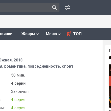
овинки
Жанры
Меню
ТОП
Южная, 2018
я, романтика, повседневность, спорт
50 мин.
4 серии
Закончен
:
4
серия
ры:
4
серия