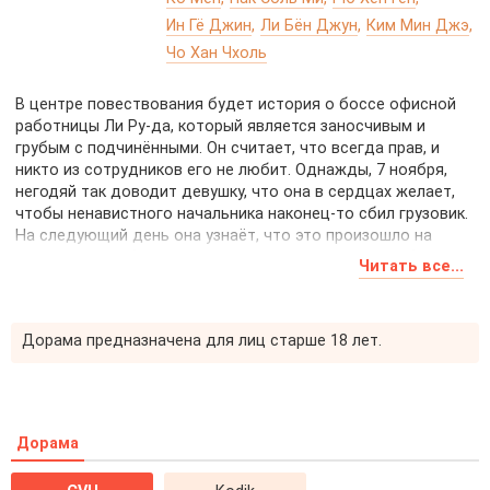
Ин Гё Джин
Ли Бён Джун
Ким Мин Джэ
Чо Хан Чхоль
В центре повествования будет история о боссе офисной
работницы Ли Ру-да, который является заносчивым и
грубым с подчинёнными. Он считает, что всегда прав, и
никто из сотрудников его не любит. Однажды, 7 ноября,
негодяй так доводит девушку, что она в сердцах желает,
чтобы ненавистного начальника наконец-то сбил грузовик.
На следующий день она узнаёт, что это произошло на
самом деле, и более того - на дворе всё ещё 7 ноября.
Читать все...
Какие тайны скрывает судьба Ли Ру-да и его подчинённых?
Дорама предназначена для лиц старше 18 лет.
Дорама