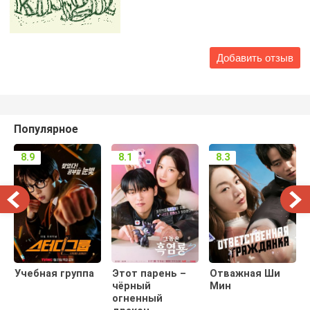
Популярное
8.9
8.1
8.3
Учебная группа
Этот парень –
Отважная Ши
чёрный
Мин
огненный