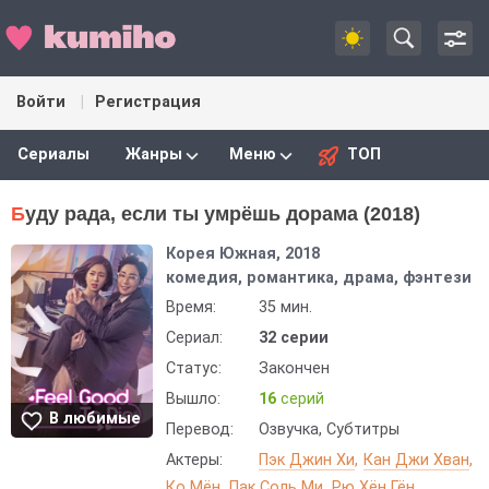
Войти
Регистрация
Сериалы
Жанры
Меню
ТОП
Буду рада, если ты умрёшь дорама (2018)
Корея Южная, 2018
комедия, романтика, драма, фэнтези
Время:
35 мин.
Сериал:
32 серии
Статус:
Закончен
Вышло:
16
серий
В любимые
Перевод:
Озвучка, Субтитры
Актеры:
Пэк Джин Хи
Кан Джи Хван
Ко Мён
Пак Соль Ми
Рю Хён Гён