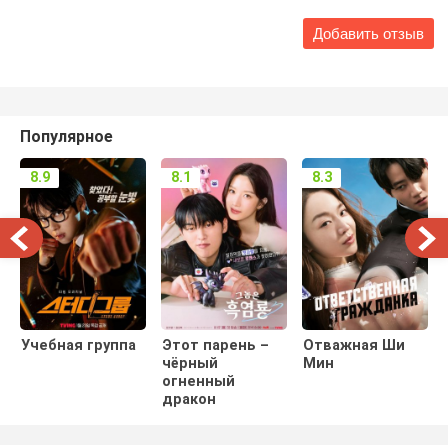
Популярное
8.9
8.1
8.3
Учебная группа
Этот парень –
Отважная Ши
чёрный
Мин
огненный
дракон