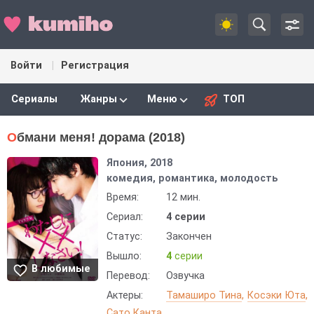
Войти
Регистрация
Сериалы
Жанры
Меню
ТОП
Обмани меня! дорама (2018)
Япония, 2018
комедия, романтика, молодость
Время:
12 мин.
Сериал:
4 серии
Статус:
Закончен
Вышло:
4
серии
В любимые
Перевод:
Озвучка
Актеры:
Тамаширо Тина
Косэки Юта
Сато Канта