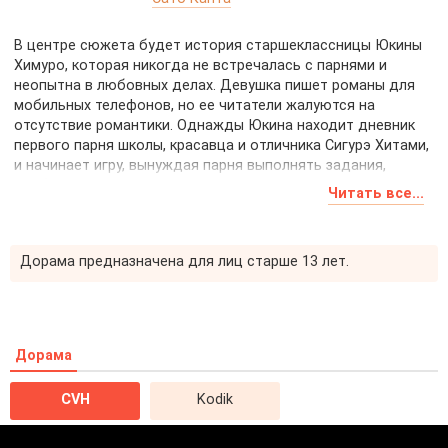
В центре сюжета будет история старшеклассницы Юкины
Химуро, которая никогда не встречалась с парнями и
неопытна в любовных делах. Девушка пишет романы для
мобильных телефонов, но ее читатели жалуются на
отсутствие романтики. Однажды Юкина находит дневник
первого парня школы, красавца и отличника Сигурэ Хитами,
и начинает игру, вынуждая парня выполнять задания,
чтобы получить материал для своих романов.
Читать все...
Какие тайны скрывает дневник Сигурэ и как разовьется их
странная связь?
Дорама предназначена для лиц старше 13 лет.
Дорама
CVH
Kodik