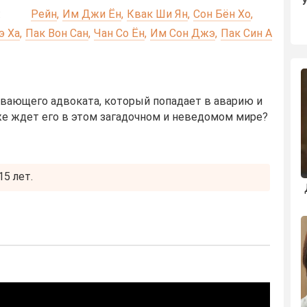
:
Рейн
Им Джи Ён
Квак Ши Ян
Сон Бён Хо
э Ха
Пак Вон Сан
Чан Со Ён
Им Сон Джэ
Пак Син А
вающего адвоката, который попадает в аварию и
же ждет его в этом загадочном и неведомом мире?
5 лет.