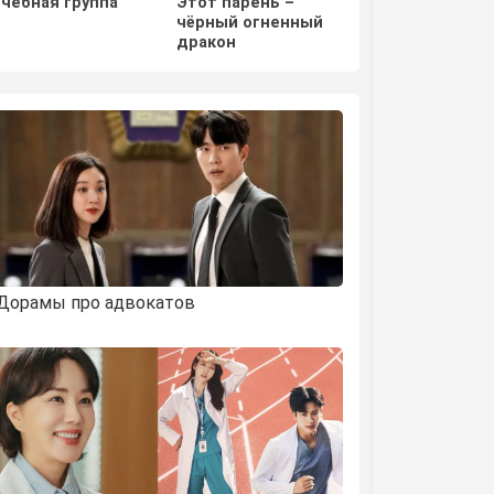
Учебная группа
Этот парень –
Отважная Ши М
чёрный огненный
дракон
Дорамы про адвокатов