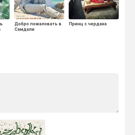
ть
Добро пожаловать в
Принц с чердака
а
Самдали
Прих
рест