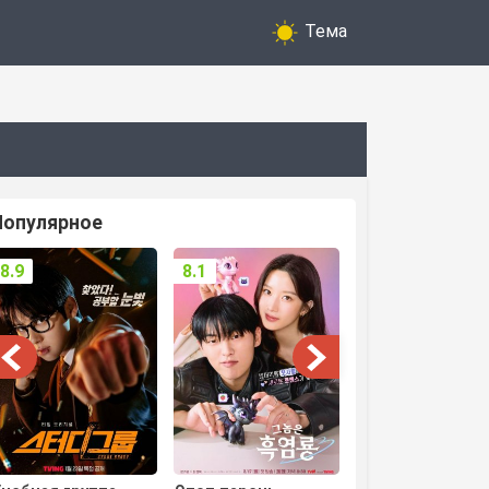
Тема
Популярное
8.9
8.1
8.3