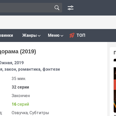
овинки
Жанры
Меню
ТОП
дорама (2019)
Южная, 2019
, закон, романтика, фэнтези
35 мин.
32 серии
Закончен
16
серий
д:
Озвучка, Субтитры