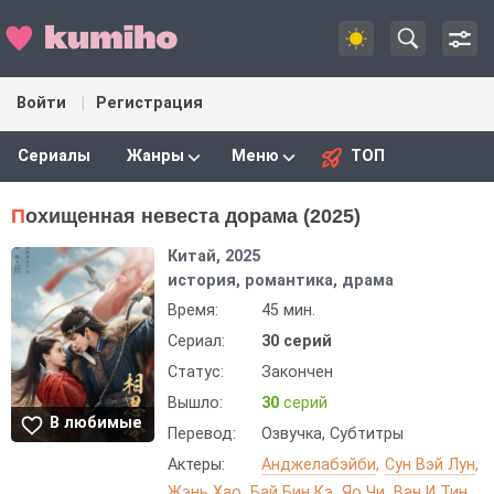
Войти
Регистрация
Сериалы
Жанры
Меню
ТОП
Похищенная невеста дорама (2025)
Китай, 2025
история, романтика, драма
Время:
45 мин.
Сериал:
30 серий
Статус:
Закончен
Вышло:
30
серий
В любимые
Перевод:
Озвучка, Субтитры
Актеры:
Анджелабэйби
Сун Вэй Лун
Жэнь Хао
Бай Бин Кэ
Яо Чи
Ван И Тин