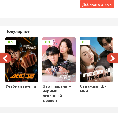
Популярное
8.9
8.1
8.3
Учебная группа
Этот парень –
Отважная Ши
чёрный
Мин
огненный
дракон