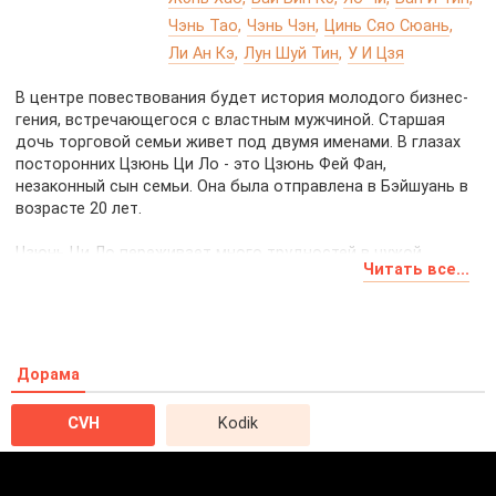
Чэнь Тао
Чэнь Чэн
Цинь Сяо Сюань
Ли Ан Кэ
Лун Шуй Тин
У И Цзя
В центре повествования будет история молодого бизнес-
гения, встречающегося с властным мужчиной. Старшая
дочь торговой семьи живет под двумя именами. В глазах
посторонних Цзюнь Ци Ло - это Цзюнь Фей Фан,
незаконный сын семьи. Она была отправлена в Бэйшуань в
возрасте 20 лет.
Цзюнь Ци Ло переживает много трудностей в чужой
Читать все...
стране. Ее обвиняют в шпионаже, унижают и обижают. Ци
Ло находит шанс на побег, но обнаруживает, что пока она
была вдали от дома, принц сговорился с ее зятем и его
возлюбленной, чтобы украсть состояние семьи. Цзюнь Ци
Ло берет своего стареющего отца, ернянь и двух младших
Дорама
сестер с собой, борясь за восстановление семейного
бизнеса.
CVH
Kodik
Какие тайны скрывает прошлое Цзюнь Ци Ло?