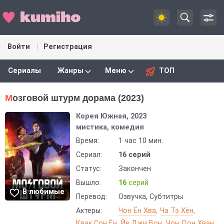
Войти
Регистрация
Сериалы
Жанры
Меню
ТОП
Мозговой штурм дорама (2023)
Корея Южная, 2023
мистика, комедия
Время:
1 час 10 мин.
Сериал:
16 серий
Статус:
Закончен
Вышло:
16
серий
В любимые
Перевод:
Озвучка, Субтитры
Актеры:
Чон Ён Хва
Ча Тэ Хён
Квак Сон Ён
Йе Джи Вон
Чон Дон Хван