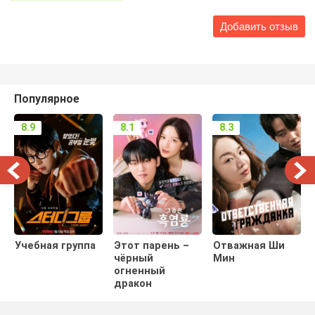
Популярное
8.9
8.1
8.3
Учебная группа
Этот парень –
Отважная Ши
чёрный
Мин
огненный
дракон