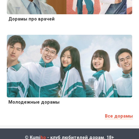
Дорамы про врачей
Молодежные дорамы
Все дорамы
© Kumi
ho
- клуб любителей дорам. 18+